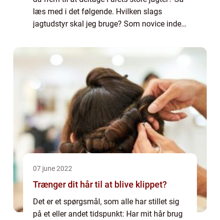
læs med i det følgende. Hvilken slags
jagtudstyr skal jeg bruge? Som novice inden
for jagtens ædle kunst står du for at skulle
anskaffe dig en del grej. Fo...
07 june 2022
Trænger dit hår til at blive klippet?
Det er et spørgsmål, som alle har stillet sig
på et eller andet tidspunkt: Har mit hår brug