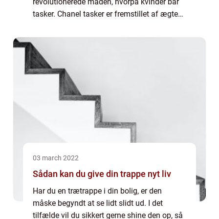
revolutionerede måden, hvorpå kvinder bar
tasker. Chanel tasker er fremstillet af ægte
læder i høj kvalitet, og fås i et bredt udvalg
af designs og farver. En Chanel taske ud...
03 march 2022
Sådan kan du give din trappe nyt liv
Har du en trætrappe i din bolig, er den
måske begyndt at se lidt slidt ud. I det
tilfælde vil du sikkert gerne shine den op, så