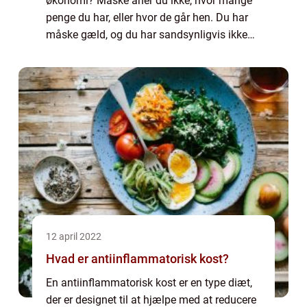
økonomi? Måske aner du ikke, hvor mange
penge du har, eller hvor de går hen. Du har
måske gæld, og du har sandsynligvis ikke
nogen opsparingskonto. Men sådan behøver
det ikke at være. Du kan få styr på din øko...
12 april 2022
Hvad er antiinflammatorisk kost?
En antiinflammatorisk kost er en type diæt,
der er designet til at hjælpe med at reducere