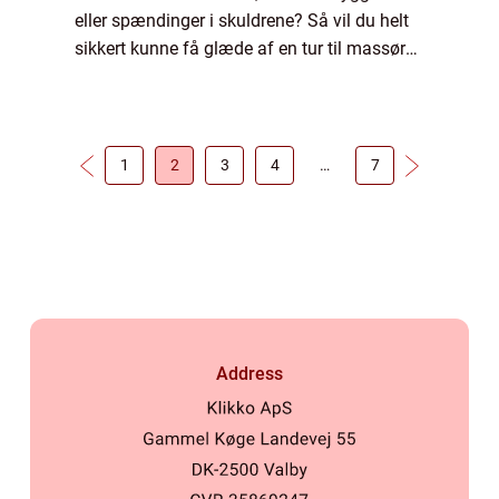
eller spændinger i skuldrene? Så vil du helt
sikkert kunne få glæde af en tur til massøren
– og gerne flere af slagsen. Hvor ofte skal
jeg gå til massør? Hvis du for a...
1
2
3
4
…
7
Address