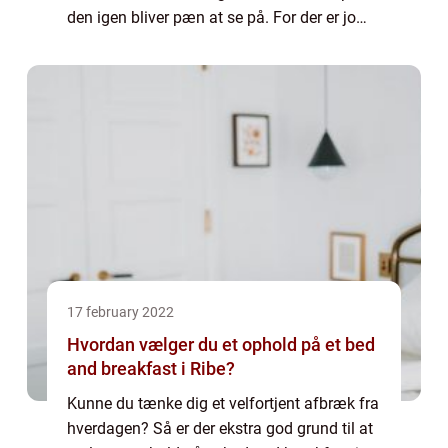
den igen bliver pæn at se på. For der er jo
ingen grund til at skifte en trappe ud, hvis
den ellers fungerer fint med boli...
17 february 2022
Hvordan vælger du et ophold på et bed
and breakfast i Ribe?
Kunne du tænke dig et velfortjent afbræk fra
hverdagen? Så er der ekstra god grund til at