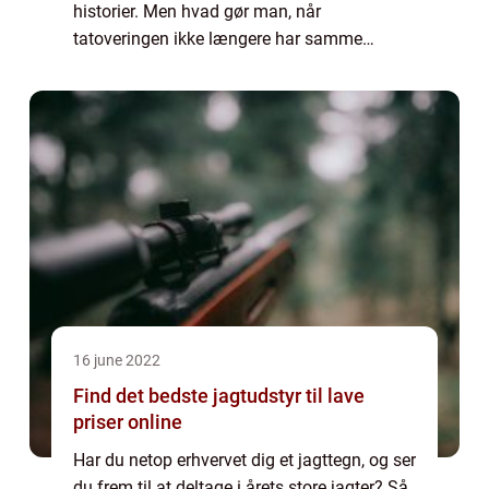
historier. Men hvad gør man, når
tatoveringen ikke længere har samme
betydning? Det kan lade sig gøre at fjerne en
tatovering, og det kan du læse mere om her.
Hvordan fj...
16 june 2022
Find det bedste jagtudstyr til lave
priser online
Har du netop erhvervet dig et jagttegn, og ser
du frem til at deltage i årets store jagter? Så