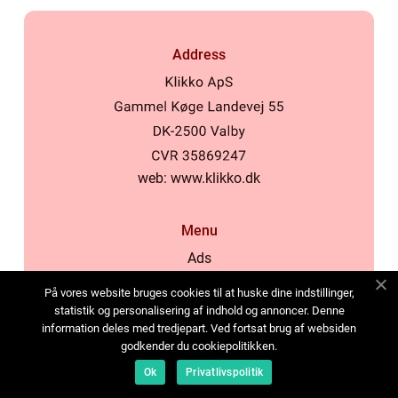
Address
web:
www.klikko.dk
Menu
Ads
About Us
På vores website bruges cookies til at huske dine indstillinger,
Cookies
statistik og personalisering af indhold og annoncer. Denne
information deles med tredjepart. Ved fortsat brug af websiden
Contact
godkender du cookiepolitikken.
Sitemap
Ok
Privatlivspolitik