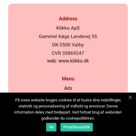
Address
web:
www.klikko.dk
Menu
Ads
About Us
På vores website bruges cookies til at huske dine indstillinger,
Cookies
statistik og personalisering af indhold og annoncer. Denne
information deles med tredjepart. Ved fortsat brug af websiden
Contact
godkender du cookiepolitikken.
Sitemap
Ok
Privatlivspolitik