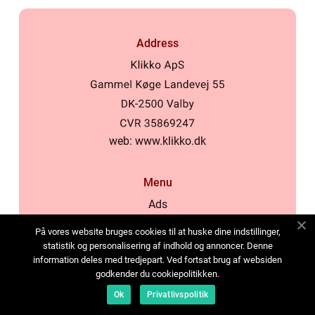
Address
web:
www.klikko.dk
Menu
Ads
About Us
På vores website bruges cookies til at huske dine indstillinger,
Cookies
statistik og personalisering af indhold og annoncer. Denne
information deles med tredjepart. Ved fortsat brug af websiden
Contact
godkender du cookiepolitikken.
Sitemap
Ok
Privatlivspolitik