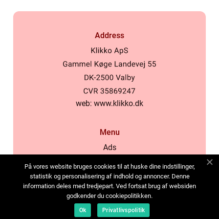
Address
web:
www.klikko.dk
Menu
Ads
About Us
På vores website bruges cookies til at huske dine indstillinger,
Cookies
statistik og personalisering af indhold og annoncer. Denne
information deles med tredjepart. Ved fortsat brug af websiden
Contact
godkender du cookiepolitikken.
Sitemap
Ok
Privatlivspolitik