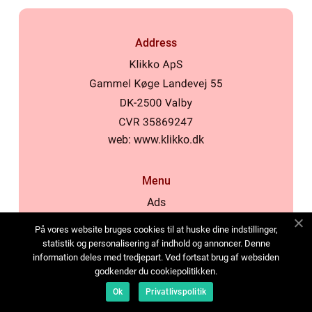
Address
web:
www.klikko.dk
Menu
Ads
About Us
På vores website bruges cookies til at huske dine indstillinger,
Cookies
statistik og personalisering af indhold og annoncer. Denne
information deles med tredjepart. Ved fortsat brug af websiden
Contact
godkender du cookiepolitikken.
Sitemap
Ok
Privatlivspolitik