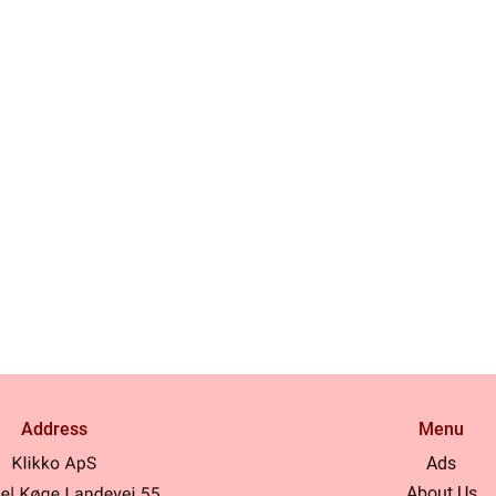
Address
Menu
Ads
About Us