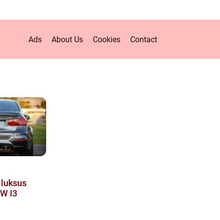
Ads
About Us
Cookies
Contact
 luksus
W I3