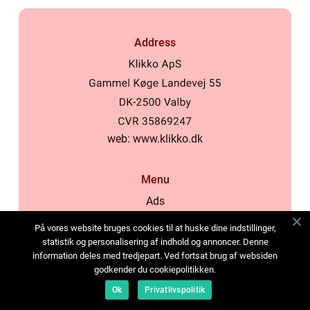
Address
web:
www.klikko.dk
Menu
Ads
About Us
På vores website bruges cookies til at huske dine indstillinger,
Cookies
statistik og personalisering af indhold og annoncer. Denne
information deles med tredjepart. Ved fortsat brug af websiden
Contact
godkender du cookiepolitikken.
Sitemap
Ok
Privatlivspolitik