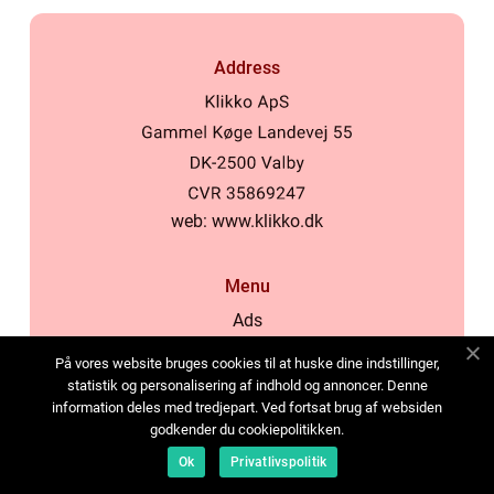
Address
web:
www.klikko.dk
Menu
Ads
About Us
På vores website bruges cookies til at huske dine indstillinger,
Cookies
statistik og personalisering af indhold og annoncer. Denne
information deles med tredjepart. Ved fortsat brug af websiden
Contact
godkender du cookiepolitikken.
Sitemap
Ok
Privatlivspolitik