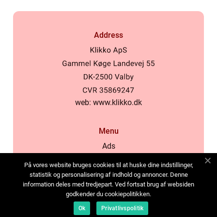
Address
web:
www.klikko.dk
Menu
Ads
About Us
På vores website bruges cookies til at huske dine indstillinger,
Cookies
statistik og personalisering af indhold og annoncer. Denne
information deles med tredjepart. Ved fortsat brug af websiden
Contact
godkender du cookiepolitikken.
Sitemap
Ok
Privatlivspolitik