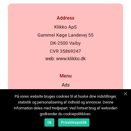
Address
web:
www.klikko.dk
Menu
Ads
About Us
På vores website bruges cookies til at huske dine indstillinger,
Cookies
statistik og personalisering af indhold og annoncer. Denne
information deles med tredjepart. Ved fortsat brug af websiden
Contact
godkender du cookiepolitikken.
Sitemap
Ok
Privatlivspolitik