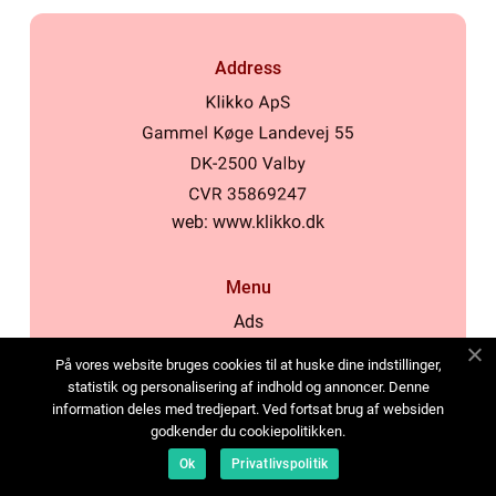
Address
web:
www.klikko.dk
Menu
Ads
About Us
På vores website bruges cookies til at huske dine indstillinger,
Cookies
statistik og personalisering af indhold og annoncer. Denne
information deles med tredjepart. Ved fortsat brug af websiden
Contact
godkender du cookiepolitikken.
Sitemap
Ok
Privatlivspolitik