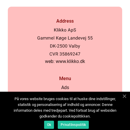
Address
web:
www.klikko.dk
Menu
Ads
About Us
På vores website bruges cookies til at huske dine indstillinger,
Cookies
statistik og personalisering af indhold og annoncer. Denne
information deles med tredjepart. Ved fortsat brug af websiden
Contact
godkender du cookiepolitikken.
Sitemap
Ok
Privatlivspolitik