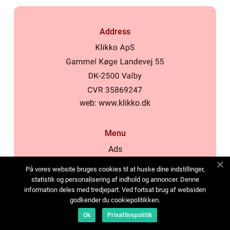
Address
web:
www.klikko.dk
Menu
Ads
About Us
På vores website bruges cookies til at huske dine indstillinger,
Cookies
statistik og personalisering af indhold og annoncer. Denne
information deles med tredjepart. Ved fortsat brug af websiden
Contact
godkender du cookiepolitikken.
Sitemap
Ok
Privatlivspolitik