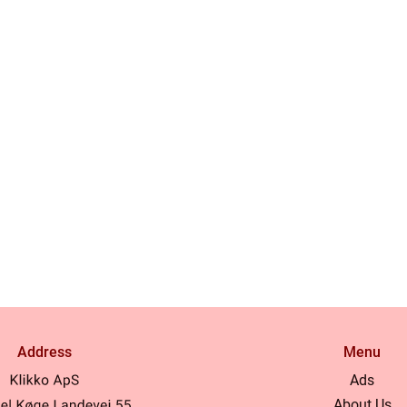
Address
Menu
Ads
About Us