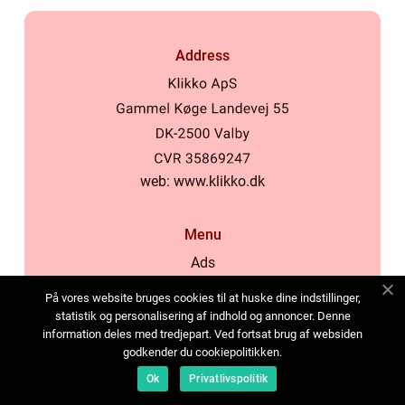
Address
web:
www.klikko.dk
Menu
Ads
About Us
På vores website bruges cookies til at huske dine indstillinger,
Cookies
statistik og personalisering af indhold og annoncer. Denne
information deles med tredjepart. Ved fortsat brug af websiden
Contact
godkender du cookiepolitikken.
Sitemap
Ok
Privatlivspolitik