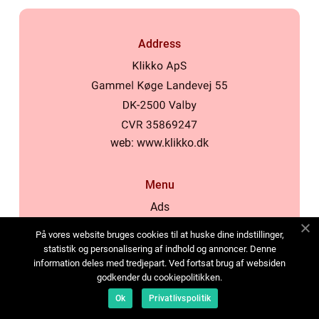
Address
web:
www.klikko.dk
Menu
Ads
About Us
På vores website bruges cookies til at huske dine indstillinger,
Cookies
statistik og personalisering af indhold og annoncer. Denne
information deles med tredjepart. Ved fortsat brug af websiden
Contact
godkender du cookiepolitikken.
Sitemap
Ok
Privatlivspolitik