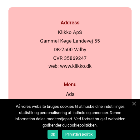
Address
web:
www.klikko.dk
Menu
Ads
About Us
På vores website bruges cookies til at huske dine indstillinger,
Cookies
statistik og personalisering af indhold og annoncer. Denne
information deles med tredjepart. Ved fortsat brug af websiden
Contact
godkender du cookiepolitikken.
Sitemap
Ok
Privatlivspolitik