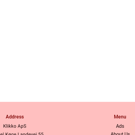
Address
Menu
Ads
About Us