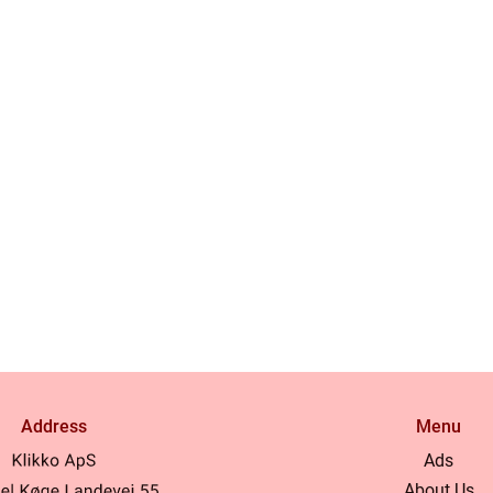
Address
Menu
Ads
About Us