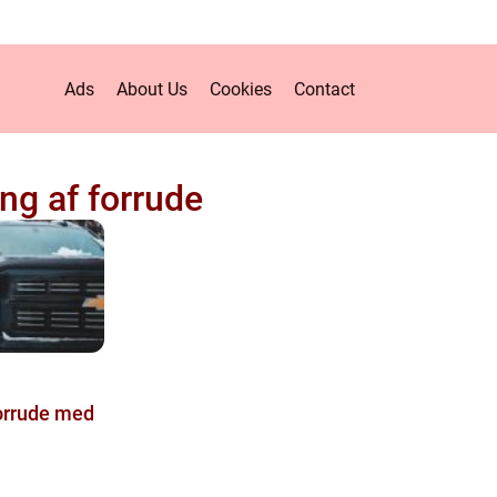
Ads
About Us
Cookies
Contact
ng af forrude
forrude med