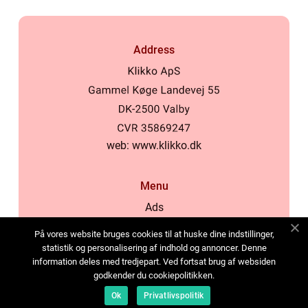
Address
web:
www.klikko.dk
Menu
Ads
About Us
På vores website bruges cookies til at huske dine indstillinger,
Cookies
statistik og personalisering af indhold og annoncer. Denne
information deles med tredjepart. Ved fortsat brug af websiden
Contact
godkender du cookiepolitikken.
Sitemap
Ok
Privatlivspolitik