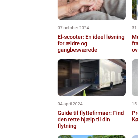
07 october 2024
31
El-scooter: En ideel løsning
Ma
for ældre og
fr
gangbesværede
ov
04 april 2024
15
Guide til flyttefirmaer: Find
Pr
den rette hjælp til din
Kø
flytning