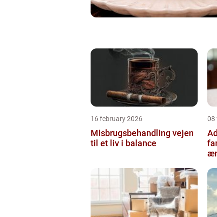
16 february 2026
08
Misbrugsbehandling vejen
Ad
til et liv i balance
fa
æn