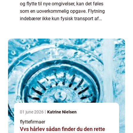
og flytte til nye omgivelser, kan det føles
som en uoverkommelig opgave. Flytning
indebærer ikke kun fysisk transport af
møbler og kasser fra ét sted til et andet, men
også planlægning, sortering og ikke mind...
01 june 2026
Katrine Nielsen
flyttefirmaer
Vvs hårlev sådan finder du den rette