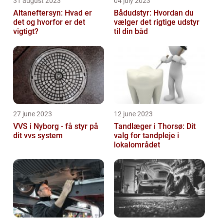
31 august 2023
04 july 2023
Altaneftersyn: Hvad er
Bådudstyr: Hvordan du
det og hvorfor er det
vælger det rigtige udstyr
vigtigt?
til din båd
27 june 2023
12 june 2023
VVS i Nyborg - få styr på
Tandlæger i Thorsø: Dit
dit vvs system
valg for tandpleje i
lokalområdet