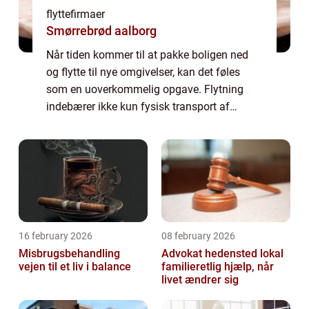
flyttefirmaer
Smørrebrød aalborg
Når tiden kommer til at pakke boligen ned
og flytte til nye omgivelser, kan det føles
som en uoverkommelig opgave. Flytning
indebærer ikke kun fysisk transport af
møbler og kasser fra ét sted til et andet, men
også planlægning, sortering og ikke mind...
16 february 2026
08 february 2026
Misbrugsbehandling
Advokat hedensted lokal
vejen til et liv i balance
familieretlig hjælp, når
livet ændrer sig