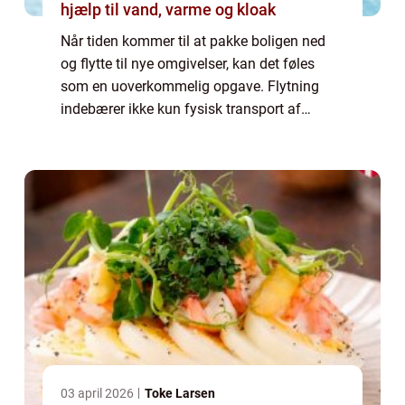
hjælp til vand, varme og kloak
Når tiden kommer til at pakke boligen ned
og flytte til nye omgivelser, kan det føles
som en uoverkommelig opgave. Flytning
indebærer ikke kun fysisk transport af
møbler og kasser fra ét sted til et andet, men
også planlægning, sortering og ikke mind...
03 april 2026
Toke Larsen