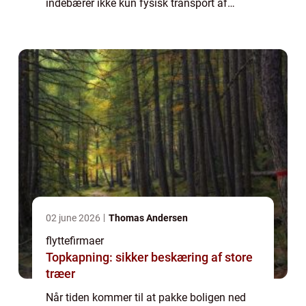
indebærer ikke kun fysisk transport af
møbler og kasser fra ét sted til et andet, men
også planlægning, sortering og ikke mind...
02 june 2026
Thomas Andersen
flyttefirmaer
Topkapning: sikker beskæring af store
træer
Når tiden kommer til at pakke boligen ned