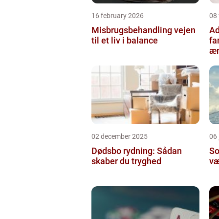
16 february 2026
08
Misbrugsbehandling vejen
Ad
til et liv i balance
fa
æn
02 december 2025
06 
Dødsbo rydning: Sådan
So
skaber du tryghed
væ