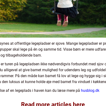
 synes at offentlige legepladser er sjove. Mange legepladser er 
grupper skal lege på én og samme tid. Visse børn er mere udfaren
og tilbageholdende barn.
 er turen på legepladsen ikke nødvendigvis forbundet med sjov o
du alligevel at give barnet mulighed for udendørs leg og udfoldel
 rammer. På den måde kan barnet få lov at lege og hygge sig i 
den luksus at kunne holde øje med barnet fra vinduet i køkkenet 
relse af en legeplads i haven kan du læse mere på
husblog.dk
Read more articles here