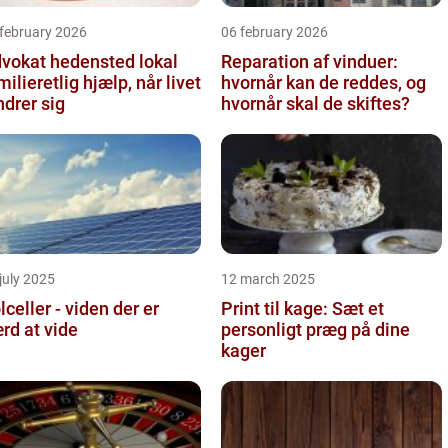
 february 2026
06 february 2026
vokat hedensted lokal
Reparation af vinduer:
milieretlig hjælp, når livet
hvornår kan de reddes, og
drer sig
hvornår skal de skiftes?
july 2025
12 march 2025
lceller - viden der er
Print til kage: Sæt et
rd at vide
personligt præg på dine
kager