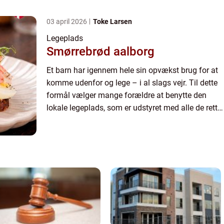
lege redskaber så ...
03 april 2026
Toke Larsen
Legeplads
Smørrebrød aalborg
Et barn har igennem hele sin opvækst brug for at
komme udenfor og lege – i al slags vejr. Til dette
formål vælger mange forældre at benytte den
lokale legeplads, som er udstyret med alle de rette
lege redskaber så ...