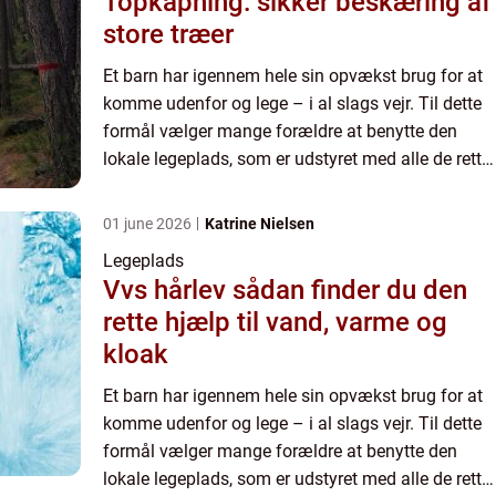
Topkapning: sikker beskæring af
store træer
Et barn har igennem hele sin opvækst brug for at
komme udenfor og lege – i al slags vejr. Til dette
formål vælger mange forældre at benytte den
lokale legeplads, som er udstyret med alle de rette
lege redskaber så ...
01 june 2026
Katrine Nielsen
Legeplads
Vvs hårlev sådan finder du den
rette hjælp til vand, varme og
kloak
Et barn har igennem hele sin opvækst brug for at
komme udenfor og lege – i al slags vejr. Til dette
formål vælger mange forældre at benytte den
lokale legeplads, som er udstyret med alle de rette