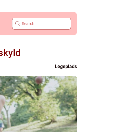
skyld
Legeplads