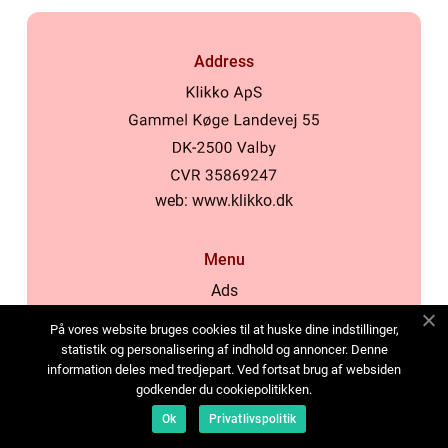
Address
web:
www.klikko.dk
Menu
Ads
About Us
På vores website bruges cookies til at huske dine indstillinger,
Cookies
statistik og personalisering af indhold og annoncer. Denne
information deles med tredjepart. Ved fortsat brug af websiden
Contact
godkender du cookiepolitikken.
Sitemap
Ok
Privatlivspolitik