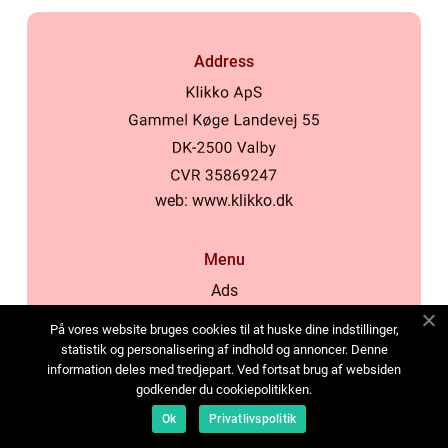
Address
web:
www.klikko.dk
Menu
Ads
About Us
På vores website bruges cookies til at huske dine indstillinger,
Cookies
statistik og personalisering af indhold og annoncer. Denne
information deles med tredjepart. Ved fortsat brug af websiden
Contact
godkender du cookiepolitikken.
Sitemap
Ok
Privatlivspolitik