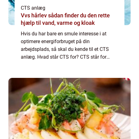
CTS anlæg
Vvs hårlev sådan finder du den rette
hjælp til vand, varme og kloak
Hvis du har bare en smule interesse i at
optimere energiforbruget på din
arbejdsplads, så skal du kende til et CTS
anlæg. Hvad står CTS for? CTS står for
Central Tilstandskontrol og Styring. Det er et
system, som kan være relevant i alle de
virksomhe...