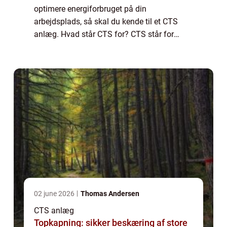
optimere energiforbruget på din
arbejdsplads, så skal du kende til et CTS
anlæg. Hvad står CTS for? CTS står for
Central Tilstandskontrol og Styring. Det er et
system, som kan være relevant i alle de
virksomhe...
02 june 2026
Thomas Andersen
CTS anlæg
Topkapning: sikker beskæring af store