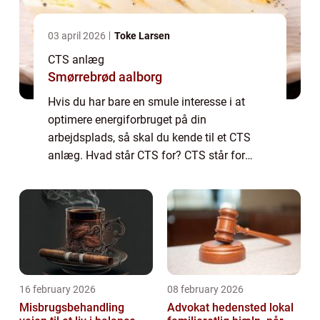
03 april 2026
Toke Larsen
CTS anlæg
Smørrebrød aalborg
Hvis du har bare en smule interesse i at
optimere energiforbruget på din
arbejdsplads, så skal du kende til et CTS
anlæg. Hvad står CTS for? CTS står for
Central Tilstandskontrol og Styring. Det er et
system, som kan være relevant i alle de
virksomhe...
16 february 2026
08 february 2026
Misbrugsbehandling
Advokat hedensted lokal