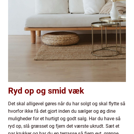
Ryd op og smid væk
Det skal alligevel gøres når du har solgt og skal flytte så
hvorfor ikke få det gjort inden du sælger og øg dine
muligheder for et hurtigt og godt salg. Har du have så
ryd op, slå græsset og fjern det værste ukrudt. Sæt et
par krukker og har du en terrasse så fjern evt. grønne