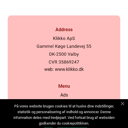
Address
web:
www.klikko.dk
Menu
Ads
About Us
På vores website bruges cookies til at huske dine indstillinger,
Cookies
statistik og personalisering af indhold og annoncer. Denne
information deles med tredjepart. Ved fortsat brug af websiden
Contact
godkender du cookiepolitikken.
Sitemap