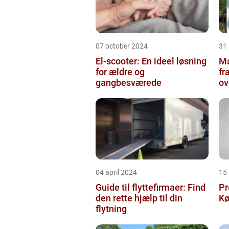
07 october 2024
31
El-scooter: En ideel løsning
Ma
for ældre og
fr
gangbesværede
ov
04 april 2024
15
Guide til flyttefirmaer: Find
Pr
den rette hjælp til din
Kø
flytning