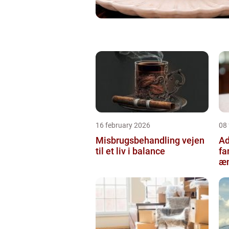
16 february 2026
08
Misbrugsbehandling vejen
Ad
til et liv i balance
fa
æn