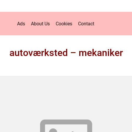
Ads
About Us
Cookies
Contact
autoværksted – mekaniker