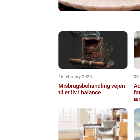
16 february 2026
08
Misbrugsbehandling vejen
Ad
til et liv i balance
fa
æn