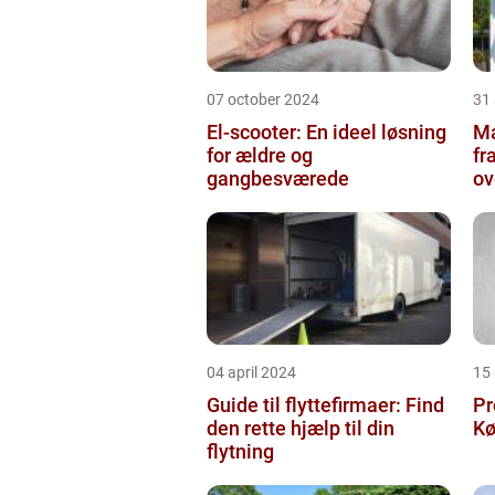
07 october 2024
31
El-scooter: En ideel løsning
Ma
for ældre og
fr
gangbesværede
ov
04 april 2024
15
Guide til flyttefirmaer: Find
Pr
den rette hjælp til din
Kø
flytning